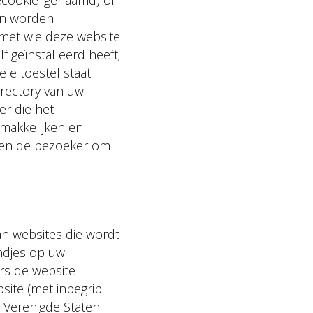
en worden
 met wie deze website
f geïnstalleerd heeft;
le toestel staat.
rectory van uw
er die het
emakkelijken en
lpen de bezoeker om
an websites die wordt
ndjes op uw
rs de website
site (met inbegrip
 Verenigde Staten.