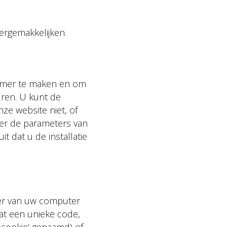
ergemakkelijken.
namer te maken en om
ren. U kunt de
ze website niet, of
er de parameters van
it dat u de installatie
ser van uw computer
at een unieke code,
ecookie’ genaamd) of