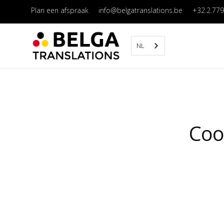
Plan een afspraak
info@belgatranslations.be
+32.2.779
NL
Coo